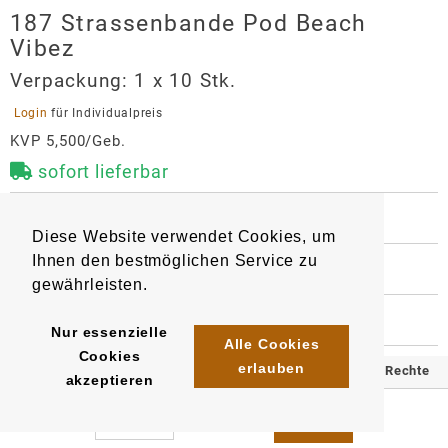
187 Strassenbande Pod Beach
Vibez
Verpackung:
1 x 10 Stk.
 Login 
für Individualpreis
KVP 5,500/Geb.
sofort lieferbar
 BESCHREIBUNG
Diese Website verwendet Cookies, um
1 Pod mit 2 ml Liquid gefüllt. Nikotingehalt 20 mg/ml, 
Ihnen den bestmöglichen Service zu
mit Mesh Coil Technologie für intensiveren 
 WEITERE INFORMATIONEN
Geschmack und mehr Puffs. 

gewährleisten.
9120
4262435961714
Artikel
:
EAN/
Stück
:
EAN/
Gebinde10
:
EAN/
Umkarton400
:
 HERSTELLER
Kompatibel mit Elfa-Basisgerät

Nur essenzielle
4262435961950
4262435962193
187 Strassenbande Pod Beach
Alle Cookies
Cookies
Geschmack: Zitrone, Limette und Orangen
Vibez
erlauben
© 2025 Klömpkes Heinrich Inh. Marion Winkels e.K. Alle Rechte
akzeptieren
Hersteller
vorbehalten.
Alhamra e.K.
Impressum
AGB
Datenschutz