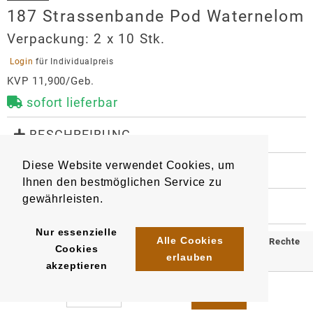
187 Strassenbande Pod Waternelom
Verpackung:
2 x 10 Stk.
 Login 
für Individualpreis
KVP 11,900/Geb.
sofort lieferbar
 BESCHREIBUNG
1 Pod mit 2 ml Liquid gefüllt. Nikotingehalt 20 mg/ml, 
Diese Website verwendet Cookies, um
mit Mesh Coil Technologie für intensiveren 
 WEITERE INFORMATIONEN
Geschmack und mehr Puffs. 

Ihnen den bestmöglichen Service zu
9125
4262510824835
Artikel
:
EAN/
Stück
:
gewährleisten.
EAN/
Gebinde10
:
EAN/
Umkarton200
:
 HERSTELLER
Kompatibel mit Elfa-Basisgerät

4262510824316
4262510824576
187 Strassenbande Pod
Nur essenzielle
Geschmack: reife Wassermelone und erfrischende 
Waternelom
Alle Cookies
© 2025 Klömpkes Heinrich Inh. Marion Winkels e.K. Alle Rechte
Cookies
Kühle
erlauben
Hersteller
vorbehalten.
akzeptieren
Alhamra e.K.
Impressum
AGB
Datenschutz
Dreifelderstr. 15