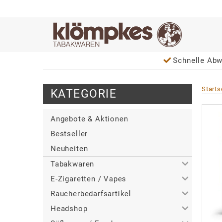
Schnelle Abw
Starts
KATEGORIE
Angebote & Aktionen
Bestseller
Neuheiten
Tabakwaren
E-Zigaretten / Vapes
>
Alle
Raucherbedarfsartikel
>
>
Zigaretten
Alle
Headshop
>
>
>
Zigarren / Zigarillos
Tabakerhitzer
Alle