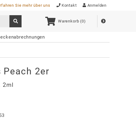
rfahren Sie mehr über uns
Kontakt
Anmelden
Warenkorb (
0
)
reckenabrechnungen
 Peach 2er
á 2ml
53