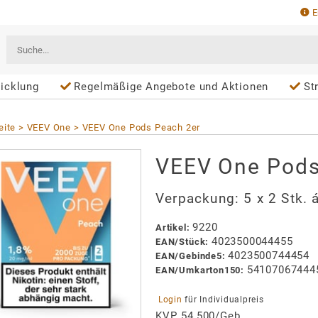
E
icklung
Regelmäßige Angebote und Aktionen
St
eite
VEEV One
VEEV One Pods Peach 2er
VEEV One Pods
Verpackung:
5 x 2 Stk. 
9220
Artikel
:
4023500044455
EAN/
Stück
:
4023500744454
EAN/
Gebinde5
:
54107067444
EAN/
Umkarton150
:
 Login 
für Individualpreis
KVP 54,500/Geb.