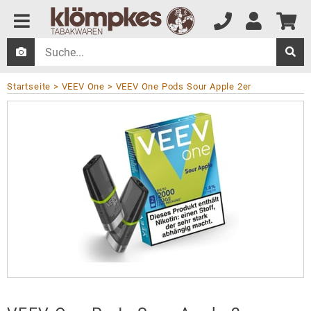
Startseite
VEEV One
VEEV One Pods Sour Apple 2er