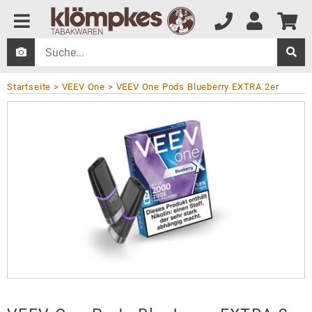
Startseite
VEEV One
VEEV One Pods Blueberry EXTRA 2er