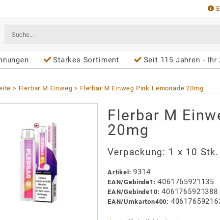
E
hnungen
Starkes Sortiment
Seit 115 Jahren - Ihr
eite
Flerbar M Einweg
Flerbar M Einweg Pink Lemonade 20mg
Flerbar M Ein
20mg
Verpackung:
1 x 10 Stk.
9314
Artikel
:
4061765921135
EAN/
Gebinde1
:
4061765921388
EAN/
Gebinde10
:
40617659216
EAN/
Umkarton400
: