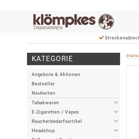
Streckenabrec
Starts
KATEGORIE
Angebote & Aktionen
Bestseller
Neuheiten
Tabakwaren
E-Zigaretten / Vapes
>
Alle
Raucherbedarfsartikel
>
>
Zigaretten
Alle
Headshop
>
>
>
Zigarren / Zigarillos
Tabakerhitzer
Alle