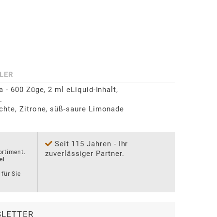
LER
 - 600 Züge, 2 ml eLiquid-Inhalt, 


chte, Zitrone, süß-saure Limonade
Seit 115 Jahren - Ihr
rtiment. 
zuverlässiger Partner.
l 
für Sie 
LETTER