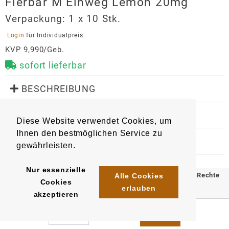
Flerbar M Einweg Lemon 20mg
Verpackung:
1 x 10 Stk.
 Login 
für Individualpreis
KVP 9,990/Geb.
sofort lieferbar
 BESCHREIBUNG
Nikotinhaltige Einweg E-Shisha - 600 Züge, 2 ml 
eLiquid-Inhalt, Gesamtnikotininhalt  20mg/ml.

 WEITERE INFORMATIONEN
Diese Website verwendet Cookies, um
Geschmacksrichtung: saftige Zitrone.
9346
Artikel
:
EAN/
Gebinde1
:
Ihnen den bestmöglichen Service zu
4061765921036
 HERSTELLER
gewährleisten.
EAN/
Gebinde10
:
EAN/
Umkarton400
:
Flerbar M Einweg Lemon 20mg
4061765921289
4061765921531
Hersteller
Nur essenzielle
© 2025 Klömpkes Heinrich Inh. Marion Winkels e.K. Alle Rechte
Alle Cookies
Cookies
OLE Tech GmbH
erlauben
vorbehalten.
akzeptieren
Sternstraße 67
Impressum
AGB
Datenschutz
40479
Düsseldorf
info@oletech-gmbh.de