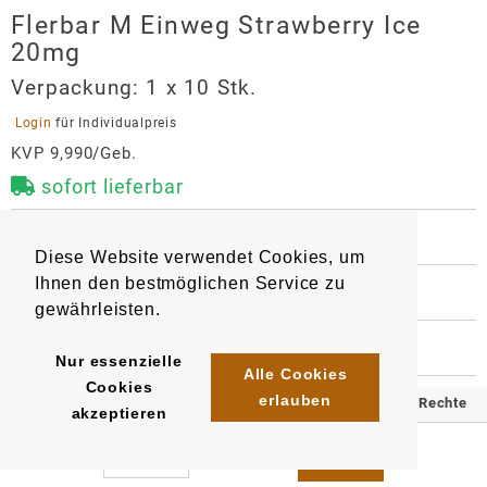
Flerbar M Einweg Strawberry Ice
20mg
Verpackung:
1 x 10 Stk.
 Login 
für Individualpreis
KVP 9,990/Geb.
sofort lieferbar
 BESCHREIBUNG
Diese Website verwendet Cookies, um
Nikotinhaltige Einweg E-Shisha - 600 Züge, 2 ml 
Ihnen den bestmöglichen Service zu
eLiquid-Inhalt, Gesamtnikotininhalt  20mg/ml.

 WEITERE INFORMATIONEN
Geschmacksrichtung: Erdbeere, Ice
gewährleisten.
9350
Artikel
:
EAN/
Gebinde1
:
4061765920985
 HERSTELLER
Nur essenzielle
EAN/
Gebinde10
:
EAN/
Umkarton400
:
Flerbar M Einweg Strawberry Ice
Alle Cookies
4061765921234
4061765921487
Cookies
20mg
erlauben
© 2025 Klömpkes Heinrich Inh. Marion Winkels e.K. Alle Rechte
akzeptieren
Hersteller
vorbehalten.
OLE Tech GmbH
Impressum
AGB
Datenschutz