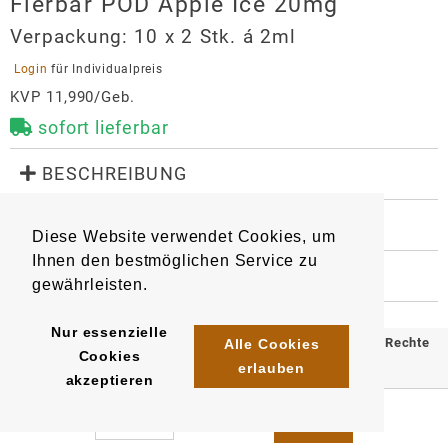
Flerbar POD Apple Ice 20mg
Verpackung:
10 x 2 Stk. á 2ml
 Login 
für Individualpreis
KVP 11,990/Geb.
sofort lieferbar
 BESCHREIBUNG
Geschmacksrichtung: Apfel mit Ice Aroma

Züge pro Pod: 600

 WEITERE INFORMATIONEN
Diese Website verwendet Cookies, um
9317
Artikel
:
EAN/
Gebinde1
:
Die Flerbar Pods sind nur mit dem speziell 
Ihnen den bestmöglichen Service zu
4061765979938
 HERSTELLER
entwickelten Flerbar Basisgerät kompatibel.
gewährleisten.
EAN/
Gebinde10
:
EAN/
Umkarton200
:
Flerbar POD Apple Ice 20mg
4061765980736
4061765980330
Hersteller
Nur essenzielle
© 2025 Klömpkes Heinrich Inh. Marion Winkels e.K. Alle Rechte
Alle Cookies
Cookies
OLE Tech GmbH
erlauben
vorbehalten.
akzeptieren
Sternstraße 67
Impressum
AGB
Datenschutz
40479
Düsseldorf
info@oletech-gmbh.de