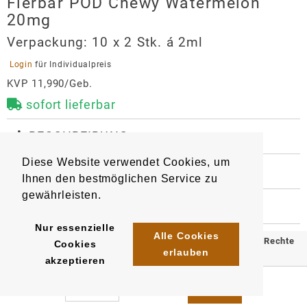
Flerbar POD Chewy Watermelon
20mg
Verpackung:
10 x 2 Stk. á 2ml
 Login 
für Individualpreis
KVP 11,990/Geb.
sofort lieferbar
 BESCHREIBUNG
Geschmacksrichtung: Wassermelone, Kaugummi

Diese Website verwendet Cookies, um
Züge pro Pod: 600

 WEITERE INFORMATIONEN
Ihnen den bestmöglichen Service zu
9319
Artikel
:
EAN/
Gebinde1
:
Die Flerbar Pods sind nur mit dem speziell 
gewährleisten.
4061765979945
 HERSTELLER
entwickelten Flerbar Basisgerät kompatibel.
EAN/
Gebinde10
:
EAN/
Umkarton200
:
Flerbar POD Chewy Watermelon
Nur essenzielle
4061765980743
4061765980347
Alle Cookies
20mg
© 2025 Klömpkes Heinrich Inh. Marion Winkels e.K. Alle Rechte
Cookies
erlauben
akzeptieren
Hersteller
vorbehalten.
OLE Tech GmbH
Impressum
AGB
Datenschutz
Sternstraße 67