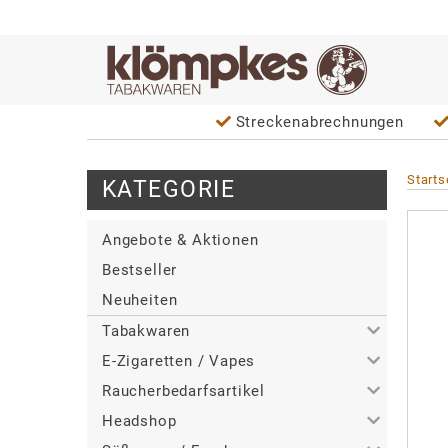
Streckenabrechnungen
Starts
KATEGORIE
Angebote & Aktionen
Bestseller
Neuheiten
Tabakwaren
E-Zigaretten / Vapes
>
Alle
Raucherbedarfsartikel
>
>
Zigaretten
Alle
Headshop
>
>
>
Zigarren / Zigarillos
Tabakerhitzer
Alle