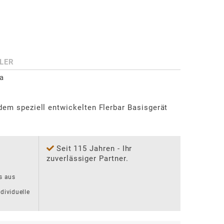
LER
a

dem speziell entwickelten Flerbar Basisgerät 
Seit 115 Jahren - Ihr
zuverlässiger Partner.
s aus 
dividuelle 