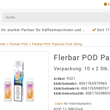
E
Ihr starker Partner für Kaffeemaschinen und Wasserspender
Seit 11
eite
Flerbar POD
Flerbar POD Passion Fruit 20mg
Flerbar POD Pa
Verpackung:
10 x 2 Stk
9321
Artikel
:
4061765979969
EAN/
Gebinde1
:
4061765980767
EAN/
Gebinde10
:
40617659803
EAN/
Umkarton200
:
 Login 
für Individualpreis
KVP 11,990/Geb.