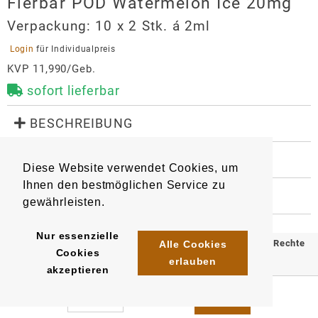
Flerbar POD Watermelon Ice 20mg
Verpackung:
10 x 2 Stk. á 2ml
 Login 
für Individualpreis
KVP 11,990/Geb.
sofort lieferbar
 BESCHREIBUNG
Geschmacksrichtung: Wassermelone Ice

Züge pro Pod: 600

 WEITERE INFORMATIONEN
Diese Website verwendet Cookies, um
9323
Artikel
:
EAN/
Gebinde1
:
Die Flerbar Pods sind nur mit dem speziell 
Ihnen den bestmöglichen Service zu
4061765979907
 HERSTELLER
entwickelten Flerbar Basisgerät kompatibel.
gewährleisten.
EAN/
Gebinde10
:
EAN/
Umkarton200
:
Flerbar POD Watermelon Ice 20mg
4061765980705
4061765980309
Hersteller
Nur essenzielle
© 2025 Klömpkes Heinrich Inh. Marion Winkels e.K. Alle Rechte
Alle Cookies
Cookies
OLE Tech GmbH
erlauben
vorbehalten.
akzeptieren
Sternstraße 67
Impressum
AGB
Datenschutz
40479
Düsseldorf
info@oletech-gmbh.de