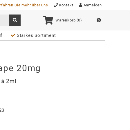
rfahren Sie mehr über uns
Kontakt
Anmelden
Warenkorb (
0
)
df
Starkes Sortiment
rape 20mg
. á 2ml
23