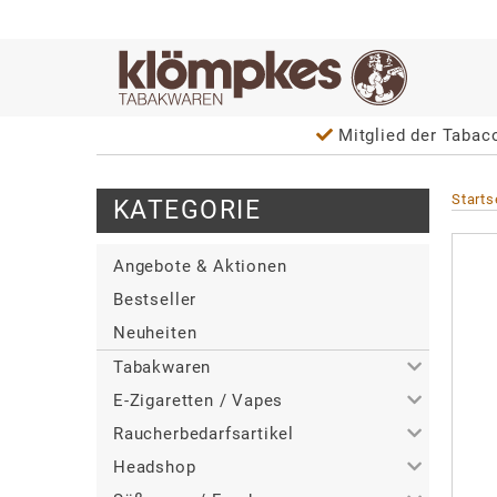
Mitglied der Taba
Starts
KATEGORIE
Angebote & Aktionen
Bestseller
Neuheiten
Tabakwaren
E-Zigaretten / Vapes
>
Alle
Raucherbedarfsartikel
>
>
Zigaretten
Alle
Headshop
>
>
>
Zigarren / Zigarillos
Tabakerhitzer
Alle