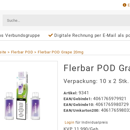
E
cos Verbundsgruppe
Digitale Rechnung per E-Mail als p
eite
Flerbar POD
Flerbar POD Grape 20mg
Flerbar POD G
Verpackung:
10 x 2 Stk
9341
Artikel
:
4061765979921
EAN/
Gebinde1
:
4061765980729
EAN/
Gebinde10
:
40617659803
EAN/
Umkarton200
:
 Login 
für Individualpreis
KVP 11,990/Geb.