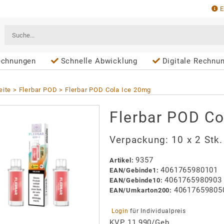
E
echnungen
Schnelle Abwicklung
Digitale Rechnun
eite
Flerbar POD
Flerbar POD Cola Ice 20mg
Flerbar POD Co
Verpackung:
10 x 2 Stk
9357
Artikel
:
4061765980101
EAN/
Gebinde1
:
4061765980903
EAN/
Gebinde10
:
40617659805
EAN/
Umkarton200
:
 Login 
für Individualpreis
KVP 11,990/Geb.