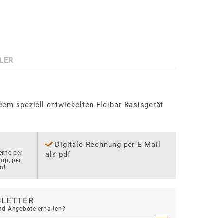
LER


dem speziell entwickelten Flerbar Basisgerät 
Digitale Rechnung per E-Mail
rne per 
als pdf
p, per 
n!
LETTER
d Angebote erhalten?