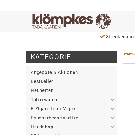
Streckenabr
Starts
KATEGORIE
Angebote & Aktionen
Bestseller
Neuheiten
Tabakwaren
E-Zigaretten / Vapes
>
Alle
Raucherbedarfsartikel
>
>
Zigaretten
Alle
Headshop
>
>
>
Zigarren / Zigarillos
Tabakerhitzer
Alle