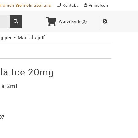
rfahren Sie mehr über uns
Kontakt
Anmelden
Warenkorb (
0
)
g per E-Mail als pdf
la Ice 20mg
. á 2ml
07