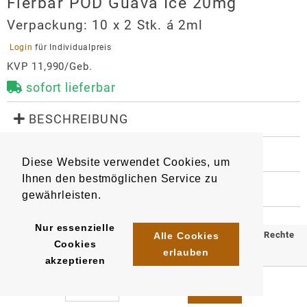
Flerbar POD Guava Ice 20mg
Verpackung:
10 x 2 Stk. á 2ml
 Login 
für Individualpreis
KVP 11,990/Geb.
sofort lieferbar
 BESCHREIBUNG
Geschmacksrichtung: Mischung aus dem tropischen 
Geschmack der Guave, abgerundet mit einem kühlen 
 WEITERE INFORMATIONEN
Diese Website verwendet Cookies, um
Menthol-Finish

9358
Artikel
:
EAN/
Gebinde1
:
Züge pro Pod: 600

Ihnen den bestmöglichen Service zu
4061765979952
 HERSTELLER
gewährleisten.
EAN/
Gebinde10
:
EAN/
Umkarton200
:
Die Flerbar Pods sind nur mit dem speziell 
Flerbar POD Guava Ice 20mg
4061765980750
4061765980354
entwickelten Flerbar Basisgerät kompatibel.
Hersteller
Nur essenzielle
© 2025 Klömpkes Heinrich Inh. Marion Winkels e.K. Alle Rechte
Alle Cookies
Cookies
OLE Tech GmbH
erlauben
vorbehalten.
akzeptieren
Sternstraße 67
Impressum
AGB
Datenschutz
40479
Düsseldorf
info@oletech-gmbh.de