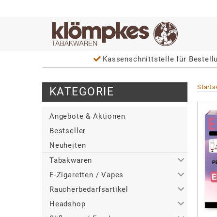
Kassenschnittstelle für Bestell
Starts
KATEGORIE
Angebote & Aktionen
Bestseller
Neuheiten
Tabakwaren
E-Zigaretten / Vapes
>
Alle
Raucherbedarfsartikel
>
>
Zigaretten
Alle
Headshop
>
>
>
Zigarren / Zigarillos
Tabakerhitzer
Alle