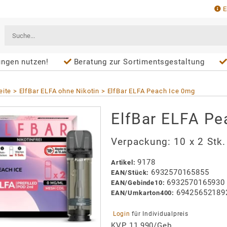
E
ungen nutzen!
Beratung zur Sortimentsgestaltung
eite
ElfBar ELFA ohne Nikotin
ElfBar ELFA Peach Ice 0mg
ElfBar ELFA Pe
Verpackung:
10 x 2 Stk
9178
Artikel
:
6932570165855
EAN/
Stück
:
6932570165930
EAN/
Gebinde10
:
69425652189
EAN/
Umkarton400
:
 Login 
für Individualpreis
KVP 11,990/Geb.