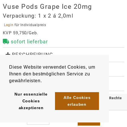
Vuse Pods Grape Ice 20mg
Verpackung:
1 x 2 á 2,0ml
 Login 
für Individualpreis
KVP 59,750/Geb.
sofort lieferbar
 BESCHREIBUNG
Die Vuse Pods wurden zur alleinigen Verwendung mit 
Diese Website verwendet Cookies, um
Vuse Pro Smart Device und Vuse Go Reload Device 
 WEITERE INFORMATIONEN
entwickelt.

Ihnen den bestmöglichen Service zu
8886
Artikel
:
EAN/
Päckchen
:
gewährleisten.
4031300315415
 HERSTELLER
2 Pods - benutzerfreundliches Magnet-System. Inhalt 
EAN/
Gebinde5
:
EAN/
Umkarton90
:
je Pod: 2,0 ml.
Vuse Pods Grape Ice 20mg
4031300315538
4031300315651
Nur essenzielle
Alle Cookies
© 2025 Klömpkes Heinrich Inh. Marion Winkels e.K. Alle Rechte
Hersteller
Cookies
erlauben
vorbehalten.
British American Tobacco (Germany) GmbH
akzeptieren
BAT
Impressum
AGB
Datenschutz
Cigarettenfabrik