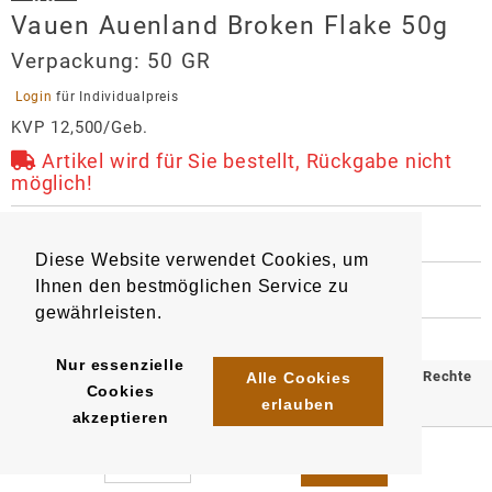
Vauen Auenland Broken Flake 50g
Verpackung:
50 GR
 Login 
für Individualpreis
KVP 12,500/Geb.
Artikel wird für Sie bestellt, Rückgabe nicht
möglich!
 HERSTELLER
Vauen Auenland Broken Flake 50g
Diese Website verwendet Cookies, um
Ihnen den bestmöglichen Service zu
 WEITERE INFORMATIONEN
Hersteller
gewährleisten.
6519
4030486831900
Artikel
:
EAN/
Stück
:
VAUEN Vereinigte Pfeifenfabriken
Nürnberg GmbH
Nur essenzielle
© 2025 Klömpkes Heinrich Inh. Marion Winkels e.K. Alle Rechte
Alle Cookies
Landgrabenstraße 12
Cookies
erlauben
90443
Nürnberg
vorbehalten.
akzeptieren
info@vauen.de
Impressum
AGB
Datenschutz
https://www.vauen.de/