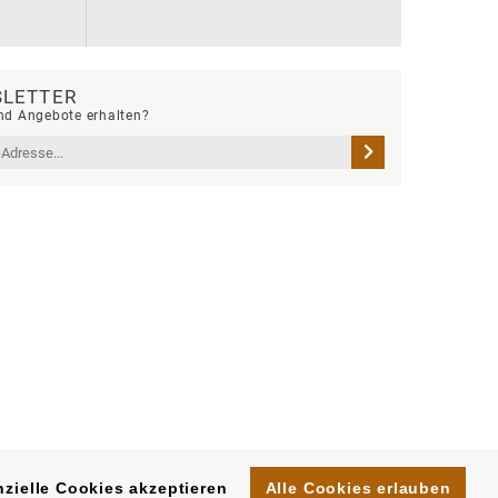
LETTER
d Angebote erhalten?
zielle Cookies akzeptieren
Alle Cookies erlauben
hte vorbehalten. |
Impressum
|
AGB
|
Datenschutz