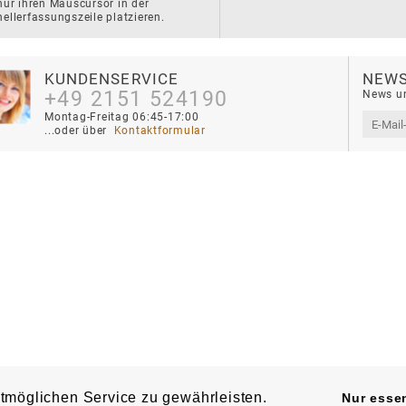
nur ihren Mauscursor in der 
ellerfassungszeile platzieren.
KUNDENSERVICE
NEWS
+49 2151 524190
News un
Montag-Freitag 06:45-17:00
...oder über 
 Kontaktformular
tmöglichen Service zu gewährleisten.
Nur essen
© 2025 Klömpkes Heinrich Inh. Marion Winkels e.K. Alle Rec