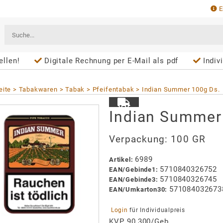
E
ellen!
Digitale Rechnung per E-Mail als pdf
Indivi
eite
Tabakwaren
Tabak
Pfeifentabak
Indian Summer 100g Ds.
Indian Summer
Verpackung:
100 GR
6989
Artikel
:
5710840326752
EAN/
Gebinde1
:
5710840326745
EAN/
Gebinde3
:
571084032673
EAN/
Umkarton30
:
 Login 
für Individualpreis
KVP 90,300/Geb.