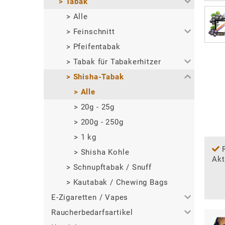
>
Tabak
>
Alle
>
>
Zigarillos
Alle
>
>
Zigarren
Feinschnitt
>
>
ECO-Zigarillos
Pfeifentabak
>
Alle
>
Tabak für Tabakerhitzer
>
Dosen
>
Shisha-Tabak
>
>
Eimer / Boxen
Alle
>
>
>
Pouches
IQOS Terea / Delia / Levia
Alle
>
>
>
Zip-Bag
glo hyper / VEO / neo
20g - 25g
>
>
Ploom / Evo / Lyo
200g - 250g
>
1 kg
>
Shisha Kohle
Akt
>
Schnupftabak / Snuff
>
Kautabak / Chewing Bags
E-Zigaretten / Vapes
Raucherbedarfsartikel
>
Alle