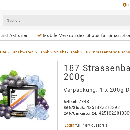
E
und Aktionen
Mobile Version des Shops für Smartphone und T
eite
Tabakwaren
Tabak
Shisha-Tabak
187 Strassenbande Sch
187 Strassenb
200g
Verpackung:
1 x 200g D
7348
Artikel
:
4251822813293
EAN/
Stück
:
425182281330
EAN/
Umkarton24
:
 Login 
für Individualpreis