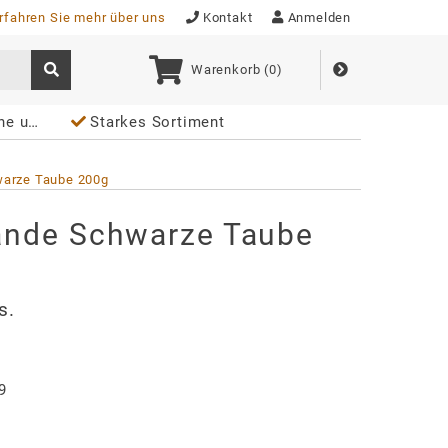
rfahren Sie mehr über uns
Kontakt
Anmelden
Warenkorb (
0
)
ablet
Starkes Sortiment
warze Taube 200g
ande Schwarze Taube
s.
9